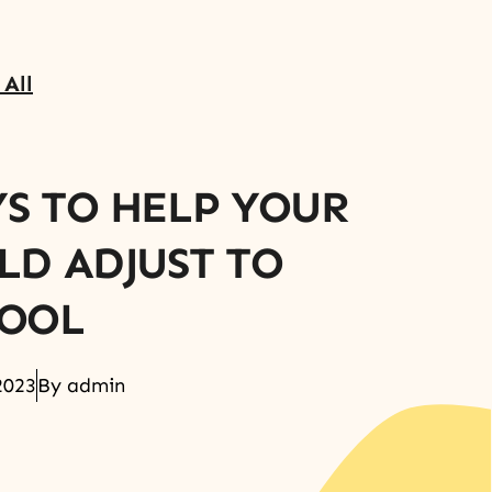
 All
S TO HELP YOUR
LD ADJUST TO
OOL
 2023
By
admin